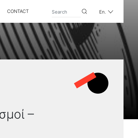
CONTACT
En.
σμοί –