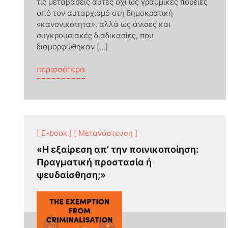
τις μεταβάσεις αυτές όχι ως γραμμικές πορείες
από τον αυταρχισμό στη δημοκρατική
«κανονικότητα», αλλά ως άνισες και
συγκρουσιακές διαδικασίες, που
διαμορφώθηκαν […]
from Dictatorships and Democracies 
περισσότερα
[ E-book ]
[ Μετανάστευση ]
«Η εξαίρεση απ’ την ποινικοποίηση:
Πραγματική προστασία ή
ψευδαίσθηση;»