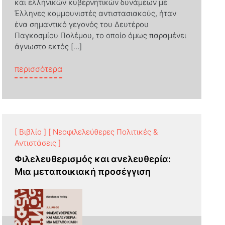
και ελληνικών κυβερνητικών δυνάμεων με
Έλληνες κομμουνιστές αντιστασιακούς, ήταν
ένα σημαντικό γεγονός του Δευτέρου
Παγκοσμίου Πολέμου, το οποίο όμως παραμένει
άγνωστο εκτός […]
ουδετερότητα
from Δεκεμβριανά 1944. Η Μάχη της Αθήν
περισσότερα
[ Βιβλίο ]
[ Νεοφιλελεύθερες Πολιτικές &
Αντιστάσεις ]
Φιλελευθερισμός και ανελευθερία:
Mια μεταποικιακή προσέγγιση