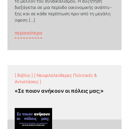
το μέλλον του συνδικαλισμού. Η συζήτηση
διεξάγεται σε μια περίοδο οικονομικής ανάπτυ-
ξης και σε κάθε περίπτωση πριν από τη μεγάλη
ύφεση […]
from Κρίση αδιεξόδου;
περισσότερα
in Greece, Spain and Portugal
[ Βιβλίο ]
[ Νεοφιλελεύθερες Πολιτικές &
Αντιστάσεις ]
«Σε ποιον ανήκουν οι πόλεις μας;»