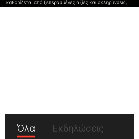
καθορίζεται από ξεπερασμένες αξίες και σκληρύνσεις,
όπου η ενδοοικογενειακή βία και ο σεξισμός είναι
φαινόμενα καθημερινά και, λίγο-πολύ, ανεκτά. Επίσης,
τα δικαιώματα των ΛΟΑΤΚΙ ατόμων μπορεί μεν να
κατοχυρώνονται νομικά, όλο και περισσότερο τα
τελευταία χρόνια, δεν είναι όμως και εδραιωμένα στη
συνείδηση της κοινωνίας. Δεν είναι σπάνιο τα ΛΟΑΤΚΙ
άτομα να πέφτουν θύματα λεκτικής και σωματικής βίας,
ενώ ο περίγυρος σιωπά. Το Ίδρυμα Ρόζα Λούξεμπουργκ
σκοπεύει να αποτελέσει πλατφόρμα ελεύθερης
έκφρασης, δουλεύοντας προς την ισότητα, την
ευαισθητοποίηση, τη χειραφέτηση των γυναικών και των
ΛΟΑΤΚΙ ατόμων και, με δράσεις ενημέρωσης και
ενδυνάμωσης, να συμβάλει στην εδραίωση μιας
πραγματικής –και όχι μόνο θεωρητικής– ισότητας όλων.
Όλα
Εκδηλώσεις