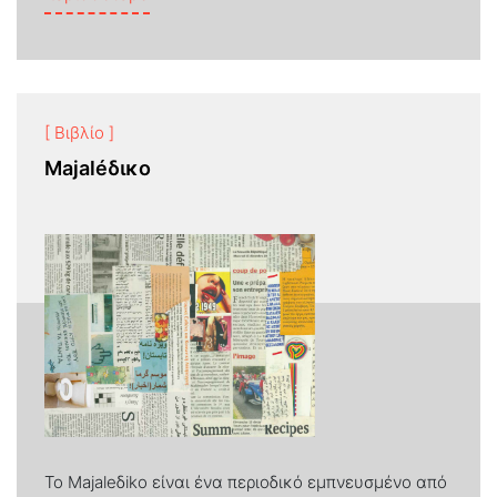
[ Βιβλίο ]
Majaléδικο
Το Μajaleδiko είναι ένα περιοδικό εμπνευσμένο από