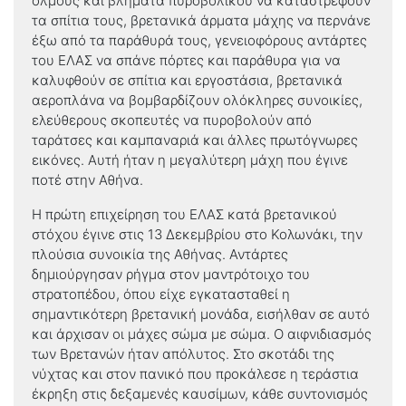
όλμους και βλήματα πυροβολικού να καταστρέφουν
τα σπίτια τους, βρετανικά άρματα μάχης να περνάνε
έξω από τα παράθυρά τους, γενειοφόρους αντάρτες
του ΕΛΑΣ να σπάνε πόρτες και παράθυρα για να
καλυφθούν σε σπίτια και εργοστάσια, βρετανικά
αεροπλάνα να βομβαρδίζουν ολόκληρες συνοικίες,
ελεύθερους σκοπευτές να πυροβολούν από
ταράτσες και καμπαναριά και άλλες πρωτόγνωρες
εικόνες. Αυτή ήταν η μεγαλύτερη μάχη που έγινε
ποτέ στην Αθήνα.
Η πρώτη επιχείρηση του ΕΛΑΣ κατά βρετανικού
στόχου έγινε στις 13 Δεκεμβρίου στο Κολωνάκι, την
πλούσια συνοικία της Αθήνας. Αντάρτες
δημιούργησαν ρήγμα στον μαντρότοιχο του
στρατοπέδου, όπου είχε εγκατασταθεί η
σημαντικότερη βρετανική μονάδα, εισήλθαν σε αυτό
και άρχισαν οι μάχες σώμα με σώμα. Ο αιφνιδιασμός
των Βρετανών ήταν απόλυτος. Στο σκοτάδι της
νύχτας και στον πανικό που προκάλεσε η τεράστια
έκρηξη στις δεξαμενές καυσίμων, κάθε συντονισμός