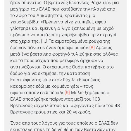
ήταν αδύνατος. Ο βρετανός δεκανέας Ρέχιλ είδε μια
μαχήτρια του ΕΛΑΣ που κατέβαινε την πλαγιά από
το λόφο του Λυκαβηττού, κρατώντας μια
χειροβομβίδα: «Πρέπει να είχε χτυπηθεί, αφού
γλίστρησε και έμεινε για λίγο ξαπλωμένη με ωχρό
πρόσωπο να κοιτάζει τη χειροβομβίδα πριν εκραγεί
στα χέρια της. […] Τα αιματοβαμμένα ρούχα της
έμειναν πάνω σε έναν άμορφο σωρό».
[8]
Αμέσως
μετά ένα βρετανικό φορτηγό τυλίχθηκε στις φλόγες
και τα πυρομαχικά που μετέφερε άρχισαν να
ανατινάζονται. Ο στρατιώτης Ουάιτ κατέβηκε στο
δρόμο για να εκτιμήσει την κατάσταση.
Επιστρέφοντας είπε στον Ρέχιλ: «Είναι ένας
κακομοίρης εδώ με κομμένο χέρι – τους
σφυροκοπούν εδώ πέρα!».
[9]
Μόλις ξημέρωσε ο
ΕΛΑΣ αποσύρθηκε παίρνοντας μαζί του 108
Βρετανούς αιχμαλώτους και αφήνοντας πίσω του 48
Βρετανούς τραυματίες και 20 νεκρούς.
Ένας από τους λόγους για τους οποίους ο ΕΛΑΣ δεν
εκμεταλλεύτηκε τη δεινή θέση των Βρετανών στην