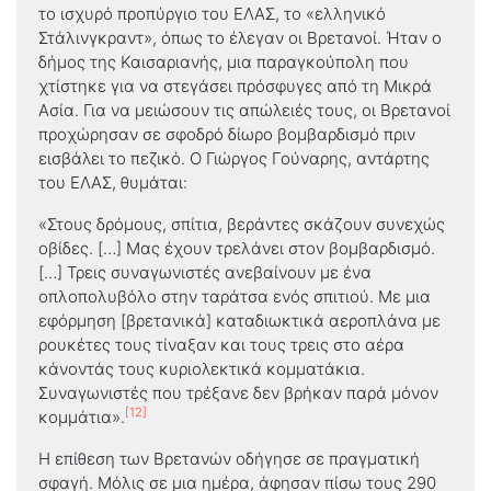
το ισχυρό προπύργιο του ΕΛΑΣ, το «ελληνικό
Στάλινγκραντ», όπως το έλεγαν οι Βρετανοί. Ήταν ο
δήμος της Καισαριανής, μια παραγκούπολη που
χτίστηκε για να στεγάσει πρόσφυγες από τη Μικρά
Ασία. Για να μειώσουν τις απώλειές τους, οι Βρετανοί
προχώρησαν σε σφοδρό δίωρο βομβαρδισμό πριν
εισβάλει το πεζικό. Ο Γιώργος Γούναρης, αντάρτης
του ΕΛΑΣ, θυμάται:
«Στους δρόμους, σπίτια, βεράντες σκάζουν συνεχώς
οβίδες. […] Μας έχουν τρελάνει στον βομβαρδισμό.
[…] Τρεις συναγωνιστές ανεβαίνουν με ένα
οπλοπολυβόλο στην ταράτσα ενός σπιτιού. Με μια
εφόρμηση [βρετανικά] καταδιωκτικά αεροπλάνα με
ρουκέτες τους τίναξαν και τους τρεις στο αέρα
κάνοντάς τους κυριολεκτικά κομματάκια.
Συναγωνιστές που τρέξανε δεν βρήκαν παρά μόνον
[12]
κομμάτια».
Η επίθεση των Βρετανών οδήγησε σε πραγματική
σφαγή. Μόλις σε μια ημέρα, άφησαν πίσω τους 290