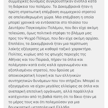
συμμαχικές δυνάμεις συγκρούστηκαν ένοπλα κατά
τη διάρκεια του πολέμου. Τα Δεκεμβριανά ήταν η
πρώτη στρατιωτική επέμβαση συμμαχικού στρατού
σε απελευθερωμένη χώρα. Μια επέμβαση η οποία
μπορεί χρονικά να εντάσσεται στο πλαίσιο του
Δευτέρου Παγκοσμίου Πολέμου, που δεν είχε ακόμη
τελειώσει, όμως πολιτικά στρέφει το βλέμμα μας
προς τον Ψυχρό Πόλεμο, που δεν είχε ακόμη αρχίσει.
Επιπλέον, τα Δεκεμβριανά ήταν μια περίπτωση
λαϊκής εξέγερσης με καθαρό ταξικό χαρακτήρα.
Πολίτες, κυρίως από τις φτωχές περιοχές της
Αθήνας και του Πειραιά, πήραν τα όπλα και
πολέμησαν κατά ενός καλά οργανωμένου και
εξοπλισμένου στρατού, που δρούσε με
αποικιοκρατική λογική και των ελληνικών
συντηρητικών δυνάμεων που τον στήριζαν. Μπορεί οι
εξεγερμένοι να είχαν μεγάλες ελλείψεις σε όπλα και
ανεπαρκή επιτελική οργάνωση, αλλά παράλληλα
κατέχονταν από τη βαθιά πίστη ότι το δίκιο ήταν με
το μέρος τους και ότι πολεμούσαν για μια
δημοκρατική μεταπολεμική Ελλάδα.