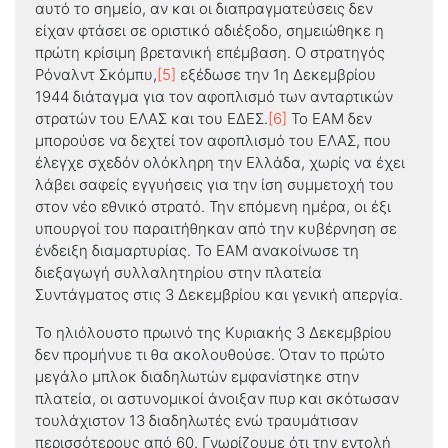
αυτό το σημείο, αν και οι διαπραγματεύσεις δεν
είχαν φτάσει σε οριστικό αδιέξοδο, σημειώθηκε η
πρώτη κρίσιμη βρετανική επέμβαση. Ο στρατηγός
Ρόναλντ Σκόμπυ,
[5]
εξέδωσε την 1η Δεκεμβρίου
1944 διάταγμα για τον αφοπλισμό των ανταρτικών
στρατών του ΕΛΑΣ και του ΕΔΕΣ.
[6]
Το ΕΑΜ δεν
μπορούσε να δεχτεί τον αφοπλισμό του ΕΛΑΣ, που
έλεγχε σχεδόν ολόκληρη την Ελλάδα, χωρίς να έχει
λάβει σαφείς εγγυήσεις για την ίση συμμετοχή του
στον νέο εθνικό στρατό. Την επόμενη ημέρα, οι έξι
υπουργοί του παραιτήθηκαν από την κυβέρνηση σε
ένδειξη διαμαρτυρίας. Το ΕΑΜ ανακοίνωσε τη
διεξαγωγή συλλαλητηρίου στην πλατεία
Συντάγματος στις 3 Δεκεμβρίου και γενική απεργία.
Το ηλιόλουστο πρωινό της Κυριακής 3 Δεκεμβρίου
δεν προμήνυε τι θα ακολουθούσε. Όταν το πρώτο
μεγάλο μπλοκ διαδηλωτών εμφανίστηκε στην
πλατεία, οι αστυνομικοί άνοιξαν πυρ και σκότωσαν
τουλάχιστον 13 διαδηλωτές ενώ τραυμάτισαν
περισσότερους από 60. Γνωρίζουμε ότι την εντολή