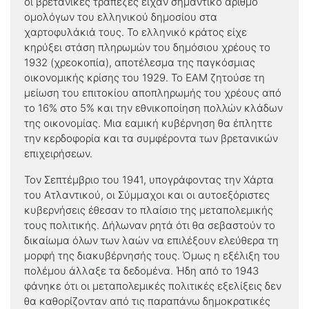
οι βρετανικές τράπεζες είχαν σημαντικό αριθμό
ομολόγων του ελληνικού δημοσίου στα
χαρτοφυλάκιά τους. Το ελληνικό κράτος είχε
κηρύξει στάση πληρωμών του δημόσιου χρέους το
1932 (χρεοκοπία), αποτέλεσμα της παγκόσμιας
οικονομικής κρίσης του 1929. Το ΕΑΜ ζητούσε τη
μείωση του επιτοκίου αποπληρωμής του χρέους από
το 16% στο 5% και την εθνικοποίηση πολλών κλάδων
της οικονομίας. Μια εαμική κυβέρνηση θα έπληττε
την κερδοφορία και τα συμφέροντα των βρετανικών
επιχειρήσεων.
Τον Σεπτέμβριο του 1941, υπογράφοντας την Χάρτα
του Ατλαντικού, οι Σύμμαχοι και οι αυτοεξόριστες
κυβερνήσεις έθεσαν το πλαίσιο της μεταπολεμικής
τους πολιτικής. Δήλωναν ρητά ότι θα σεβαστούν το
δικαίωμα όλων των λαών να επιλέξουν ελεύθερα τη
μορφή της διακυβέρνησής τους. Όμως η εξέλιξη του
πολέμου άλλαξε τα δεδομένα. Ήδη από το 1943
φάνηκε ότι οι μεταπολεμικές πολιτικές εξελίξεις δεν
θα καθορίζονταν από τις παραπάνω δημοκρατικές