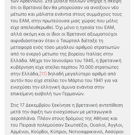
των Αρδεννών). Στα μυαλά πολλών υπήρχε η σκέψη
ότι οι Βρετανοί δεν θα μπορούσαν να ανοίξουν νέο
μέτωπο και μάλιστα ενάντια στους συμμάχους τους
του ΕΑΜ, στην πρωτεύουσα μιας χώρας που μόλις
είχε απελευθερωθεί. Όχι μόνο η ηγεσία του ΕΑΜ,
αλλά ακόμη και οι ίδιοι οι Βρετανοί αξιωματούχοι
αιφνιδιάστηκαν όταν ο Τσώρτσιλ διέταξε τη
μεταφορά ενός τόσο μεγάλου αριθμού στρατιωτών
από το ενεργό μέτωπο της βορείου Ιταλίας στην
Ελλάδα. Μέχρι τον Ιανουάριο του 1945, η βρετανική
κυβέρνηση είχε στείλει περίπου 70.000 στρατιώτες
στην Ελλάδα,
[11]
δηλαδή μεγαλύτερο αριθμό από
αυτόν που είχε στείλει τον Μάρτιο του 1941 για να
ενισχύσει την ελληνική άμυνα ενάντια στην
επικείμενη εισβολή των Γερμανών.
Στις 17 Δεκεμβρίου ξεκίνησε η βρετανική αντεπίθεση
μετά την άφιξη των ενισχύσεων με μεταγωγικά
αεροπλάνα. Πλέον στους δρόμους της Αθήνας και
του Πειραιά πολεμούσαν Σκωτσέζοι, Ουαλοί, Άγγλοι,
Αρμένιοι, Κούρδοι, Κύπριοι, Νοτιοαφρικανοί, Ασσύριοι