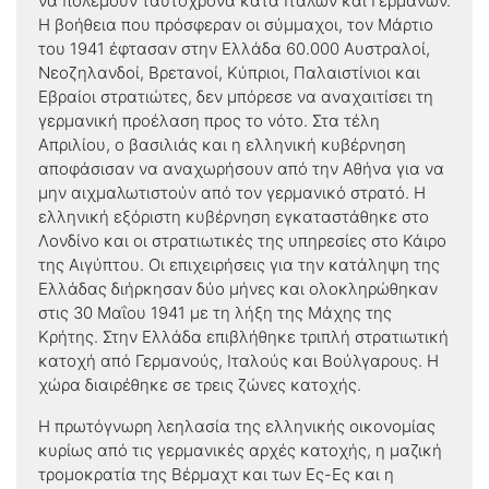
να πολεμούν ταυτόχρονα κατά Ιταλών και Γερμανών.
Η βοήθεια που πρόσφεραν οι σύμμαχοι, τον Μάρτιο
του 1941 έφτασαν στην Ελλάδα 60.000 Αυστραλοί,
Νεοζηλανδοί, Βρετανοί, Κύπριοι, Παλαιστίνιοι και
Εβραίοι στρατιώτες, δεν μπόρεσε να αναχαιτίσει τη
γερμανική προέλαση προς το νότο. Στα τέλη
Απριλίου, ο βασιλιάς και η ελληνική κυβέρνηση
αποφάσισαν να αναχωρήσουν από την Αθήνα για να
μην αιχμαλωτιστούν από τον γερμανικό στρατό. Η
ελληνική εξόριστη κυβέρνηση εγκαταστάθηκε στο
Λονδίνο και οι στρατιωτικές της υπηρεσίες στο Κάιρο
της Αιγύπτου. Οι επιχειρήσεις για την κατάληψη της
Ελλάδας διήρκησαν δύο μήνες και ολοκληρώθηκαν
στις 30 Μαΐου 1941 με τη λήξη της Μάχης της
Κρήτης. Στην Ελλάδα επιβλήθηκε τριπλή στρατιωτική
κατοχή από Γερμανούς, Ιταλούς και Βούλγαρους. Η
χώρα διαιρέθηκε σε τρεις ζώνες κατοχής.
Η πρωτόγνωρη λεηλασία της ελληνικής οικονομίας
κυρίως από τις γερμανικές αρχές κατοχής, η μαζική
τρομοκρατία της Βέρμαχτ και των Ες-Ες και η