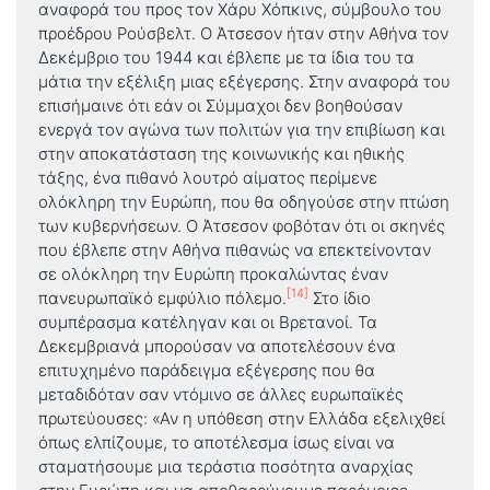
αναφορά του προς τον Χάρυ Χόπκινς, σύμβουλο του
προέδρου Ρούσβελτ. Ο Άτσεσον ήταν στην Αθήνα τον
Δεκέμβριο του 1944 και έβλεπε με τα ίδια του τα
μάτια την εξέλιξη μιας εξέγερσης. Στην αναφορά του
επισήμαινε ότι εάν οι Σύμμαχοι δεν βοηθούσαν
ενεργά τον αγώνα των πολιτών για την επιβίωση και
στην αποκατάσταση της κοινωνικής και ηθικής
τάξης, ένα πιθανό λουτρό αίματος περίμενε
ολόκληρη την Ευρώπη, που θα οδηγούσε στην πτώση
των κυβερνήσεων. Ο Άτσεσον φοβόταν ότι οι σκηνές
που έβλεπε στην Αθήνα πιθανώς να επεκτείνονταν
σε ολόκληρη την Ευρώπη προκαλώντας έναν
[14]
πανευρωπαϊκό εμφύλιο πόλεμο.
Στο ίδιο
συμπέρασμα κατέληγαν και οι Βρετανοί. Τα
Δεκεμβριανά μπορούσαν να αποτελέσουν ένα
επιτυχημένο παράδειγμα εξέγερσης που θα
μεταδιδόταν σαν ντόμινο σε άλλες ευρωπαϊκές
πρωτεύουσες: «Αν η υπόθεση στην Ελλάδα εξελιχθεί
όπως ελπίζουμε, το αποτέλεσμα ίσως είναι να
σταματήσουμε μια τεράστια ποσότητα αναρχίας