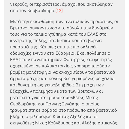
νεκρούς, οι περισσότεροι άμαχοι που σκοτώθηκαν
από τον βομβαρδισμό.
[13]
Μετά την εκκαθάριση των ανατολικών προαστίων, οι
Βρετανοί συγκέντρωσαν το σύνολο των δυνάμεών
τους για το τελικό χτύπημα κατά του ΕΛΑΣ στο
κέντρο της πόλης, στα δυτικά και στα βόρεια
προάστιά της. Κάποιες από τις πιο σκληρές
οδομαχίες έγιναν στα Εξάρχεια. Εκεί πολέμησε ο
ΕΛΑΣ των πανεπιστημίων. Φοιτήτριες και φοιτητές
οχυρωμένοι σε πολυκατοικίες, χρησιμοποιούσαν
βόμβες μολότοφ για να αναχαιτίσουν τα βρετανικά
άρματα μάχης και κονσέρβες γεμισμένες με χαλίκι
και δυναμίτη ως χειροβομβίδες. Στη μάχη των
Εξαρχείων πολέμησαν κατά των Βρετανών οι
μετέπειτα γνωστοί μουσικοσυνθέτες Μίκης
Θεοδωράκης και Γιάννης Ξενάκης, ο οποίος
τραυματίστηκε σοβαρά στο πρόσωπο από βρετανικό
βλήμα, ο φιλόσοφος Κώστας Αξελός και οι
σκηνοθέτες Νίκος Κούνδουρος και Αλέξης Δαμιανός.