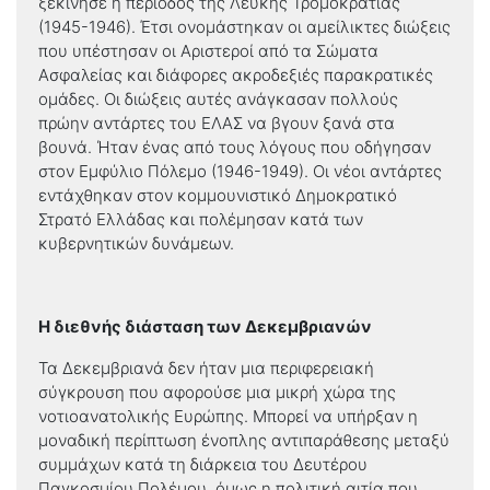
ξεκίνησε η περίοδος της Λευκής Τρομοκρατίας
(1945-1946). Έτσι ονομάστηκαν οι αμείλικτες διώξεις
που υπέστησαν οι Αριστεροί από τα Σώματα
Ασφαλείας και διάφορες ακροδεξιές παρακρατικές
ομάδες. Οι διώξεις αυτές ανάγκασαν πολλούς
πρώην αντάρτες του ΕΛΑΣ να βγουν ξανά στα
βουνά. Ήταν ένας από τους λόγους που οδήγησαν
στον Εμφύλιο Πόλεμο (1946-1949). Οι νέοι αντάρτες
εντάχθηκαν στον κομμουνιστικό Δημοκρατικό
Στρατό Ελλάδας και πολέμησαν κατά των
κυβερνητικών δυνάμεων.
Η διεθνής διάσταση των Δεκεμβριανών
Τα Δεκεμβριανά δεν ήταν μια περιφερειακή
σύγκρουση που αφορούσε μια μικρή χώρα της
νοτιοανατολικής Ευρώπης. Μπορεί να υπήρξαν η
μοναδική περίπτωση ένοπλης αντιπαράθεσης μεταξύ
συμμάχων κατά τη διάρκεια του Δευτέρου
Παγκοσμίου Πολέμου, όμως η πολιτική αιτία που