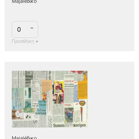
Majaleδικο
Προσθήκη
+
Majaléδικο