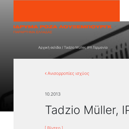
Μετάβαση στο περιεχόμενο
Αρχική σελίδα
/
Tadzio Müller, ΙΡΛ Γερμανία
Ανισορροπίες ισχύος
10.2013
Tadzio Müller, 
[ Βίντεο ]