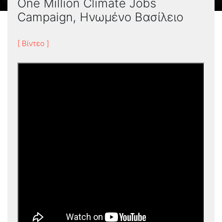
One Million Climate Jobs
Campaign, Ηνωμένο Βασίλειο
[ Βίντεο ]