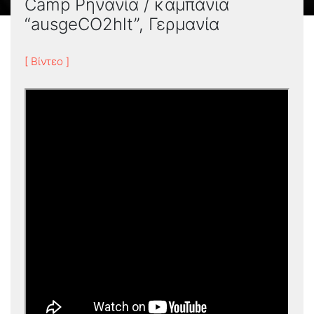
Camp Ρηνανία / καμπάνια
“ausgeCO2hlt”, Γερμανία
[ Βίντεο ]