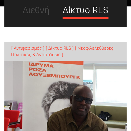
Διεθνή
Δίκτυο RLS
[ Αντιφασισμός ]
[ Δίκτυο RLS ]
[ Νεοφιλελεύθερες
Πολιτικές & Αντιστάσεις ]