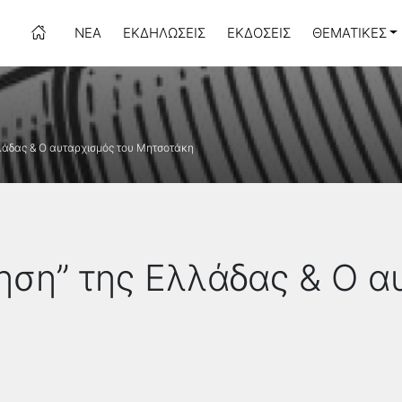
ΝΈΑ
ΕΚΔΗΛΏΣΕΙΣ
ΕΚΔΌΣΕΙΣ
ΘΕΜΑΤΙΚΈΣ
λάδας & Ο αυταρχισμός του Μητσοτάκη
ση” της Ελλάδας & Ο α