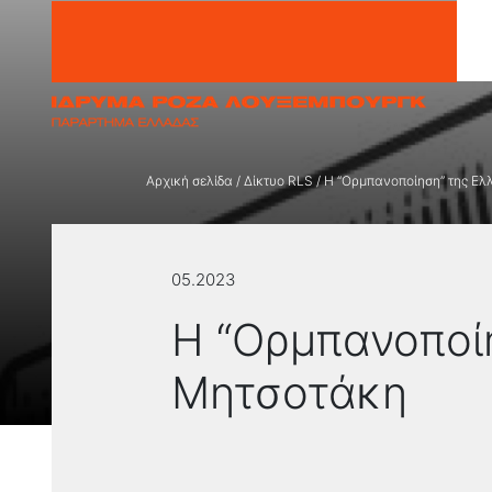
Μετάβαση στο περιεχόμενο
Αρχική σελίδα
/
Δίκτυο RLS
/
Η “Ορμπανοποίηση” της Ελ
05.2023
Η “Ορμπανοποίη
Μητσοτάκη