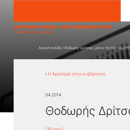
Μετάβαση στο περιεχόμενο
Αρχική σελίδα
/
Θοδωρής Δρίτσας, μέλος της ΚΟ του ΣΥ
Η Αριστερά στην κυβέρνηση
04.2014
Θοδωρής Δρίτσα
[ Βίντεο ]