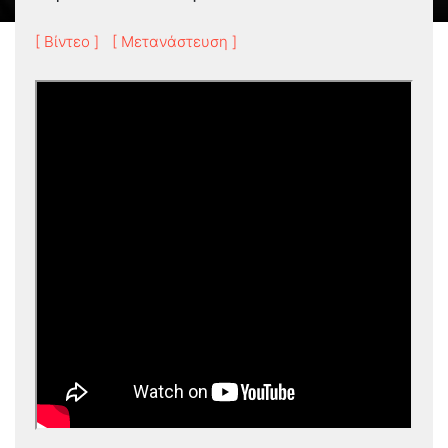
[ Βίντεο ]
[ Μετανάστευση ]