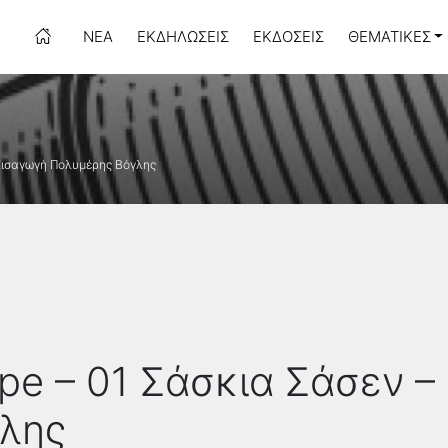
ΝΈΑ
ΕΚΔΗΛΏΣΕΙΣ
ΕΚΔΌΣΕΙΣ
ΘΕΜΑΤΙΚΈΣ
 Εισαγωγή Πολυμέρης Βόγλης
ope – 01 Σάσκια Σάσεν –
λης