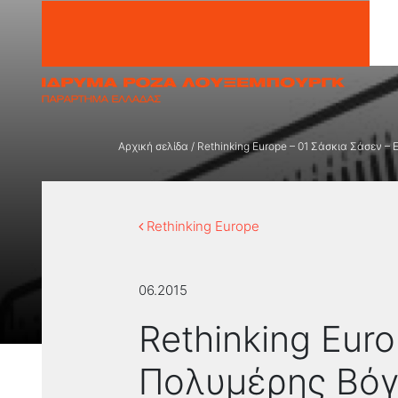
Μετάβαση στο περιεχόμενο
Αρχική σελίδα
/
Rethinking Europe – 01 Σάσκια Σάσεν –
Rethinking Europe
06.2015
Rethinking Eur
Πολυμέρης Βόγ