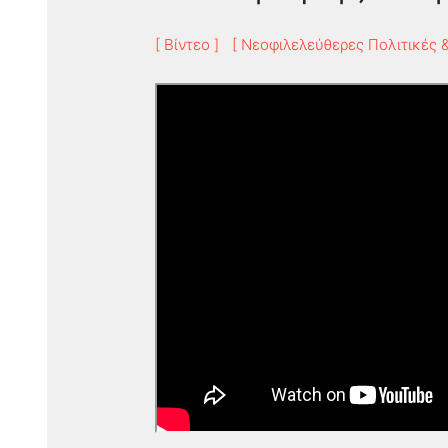
[ Βίντεο ]
[ Νεοφιλελεύθερες Πολιτικές &