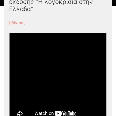
έκδοσης “Η λογοκρισία στην
Ελλάδα”
[ Βίντεο ]