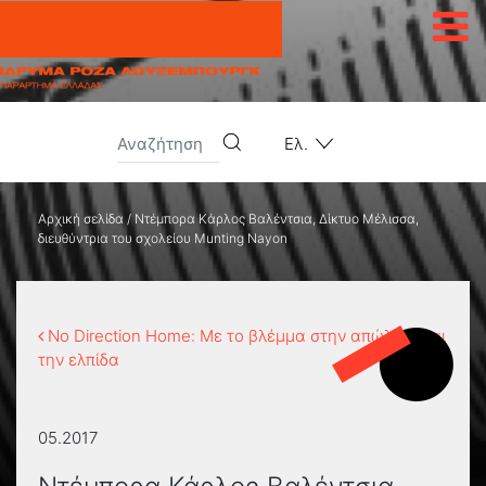
Μετάβαση στο περιεχόμενο
Ελ.
Αρχική σελίδα
/
Ντέμπορα Κάρλος Βαλέντσια, Δίκτυο Μέλισσα,
διευθύντρια του σχολείου Munting Nayon
No Direction Home: Με το βλέμμα στην απώλεια και
την ελπίδα
05.2017