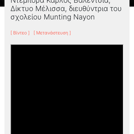
Ντέμπορα Κάρλος Βαλέντσια,
Δίκτυο Μέλισσα, διευθύντρια του
σχολείου Munting Nayon
[ Βίντεο ]
[ Μετανάστευση ]