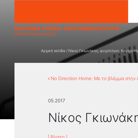
Μετάβαση στο περιεχόμενο
Αρχική σελίδα
/
Νίκος Γκιωνάκης, ψυχολόγος, Κέντρο 
No Direction Home: Με το βλέμμα στην 
05.2017
Νίκος Γκιωνάκ
[ Βίντεο ]