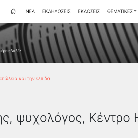
ΝΈΑ
ΕΚΔΗΛΏΣΕΙΣ
ΕΚΔΌΣΕΙΣ
ΘΕΜΑΤΙΚΈΣ
Ημέρας Βαβέλ
απώλεια και την ελπίδα
ης, ψυχολόγος, Κέντρο