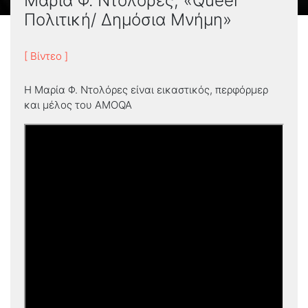
Μαρία Φ. Ντολόρες, «Queer
Πολιτική/ Δημόσια Μνήμη»
[ Βίντεο ]
Η Μαρία Φ. Ντολόρες είναι εικαστικός, περφόρμερ
και μέλος του AMOQA