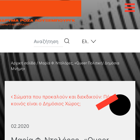
Μετάβαση στο περιεχόμενο
Ελ.
Αρχική σελίδα
/
Μαρία Φ. Ντολόρες, «Queer Πολιτική/ Δημόσια
Μνήμη»
Σώματα που προκαλούν και διεκδικούν: Πόσο
κοινός είναι ο Δημόσιος Χώρος;
02.2020