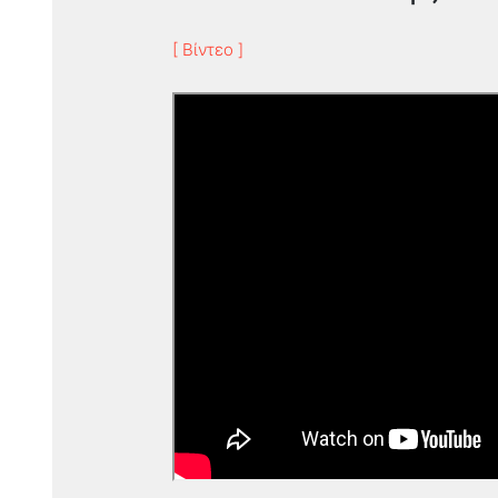
[ Βίντεο ]