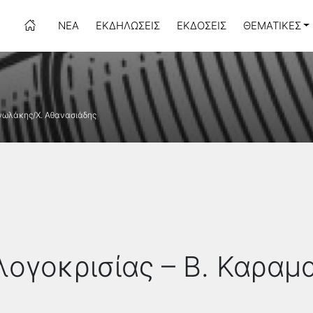
ΝΈΑ
ΕΚΔΗΛΏΣΕΙΣ
ΕΚΔΌΣΕΙΣ
ΘΕΜΑΤΙΚΈΣ
ανωλάκης/Χ. Αθανασιάδης
)λογοκρισίας – Β. Καρα