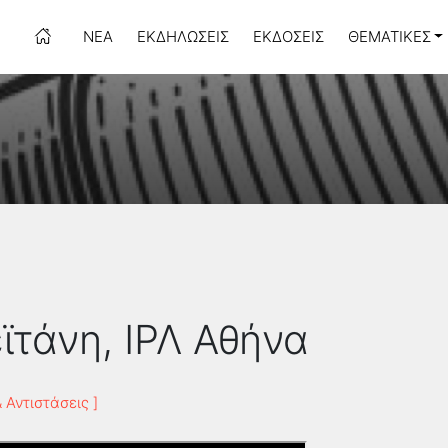
ΝΈΑ
ΕΚΔΗΛΏΣΕΙΣ
ΕΚΔΌΣΕΙΣ
ΘΕΜΑΤΙΚΈΣ
ϊτάνη, ΙΡΛ Αθήνα
 Αντιστάσεις ]