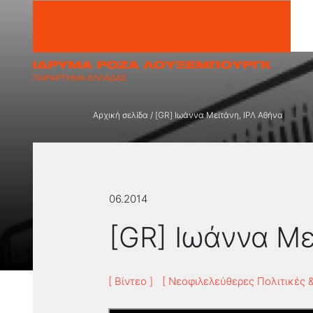
Μετάβαση στο περιεχόμενο
Αρχική σελίδα
/
[GR] Ιωάννα Μεϊτάνη, ΙΡΛ Αθήνα
06.2014
[GR] Ιωάννα Με
[ Βίντεο ]
[ Νεοφιλελεύθερες Πολιτικές &