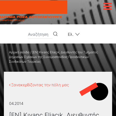
Μετάβαση στο περιεχόμενο
Ελ.
Αρχική σελίδα
/
[EN] Kıvanç Eliaçık, Διευθυντής του Τμήματος
Δημοσίων Σχέσεων της Συνομοσπονδίας Προοδευτικών
Συνδικάτων Τουρκίας
Ξανακερδίζοντας την πόλη μας
04.2014
[EN] Kıvanç Eliaçık, Διευθυντής