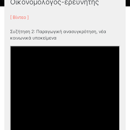
Οικονομολόγος-ερευνητής
[ Βίντεο ]
Συζήτηση 2: Παραγωγική ανασυγκρότηση, νέα
κοινωνικά υποκείμενα