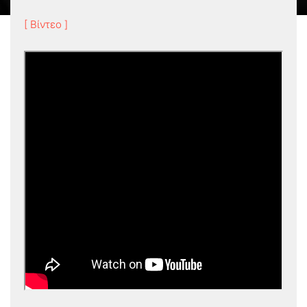
[ Βίντεο ]