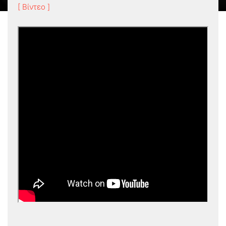
[ Βίντεο ]