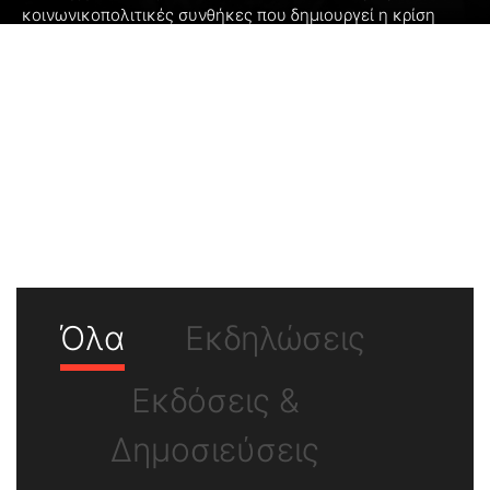
κοινωνικοπολιτικές συνθήκες που δημιουργεί η κρίση
οδηγούν τους ίδιους σε εξαθλίωση και μεγάλο μέρος του
πληθυσμού σε ξενοφοβικές και ρατσιστικές αντιδράσεις.
Για να αντιμετωπιστούν τα φαινόμενα αυτά, αποτελεί
επείγουσα προτεραιότητα τόσο η εξασφάλιση ενός
επιπέδου αξιοπρεπούς διαμονής όσο και η χάραξη μιας
ευρωπαϊκής πολιτικής για τη μετανάστευση. Στο διάλογο
και την ευαισθητοποίηση για το θέμα αυτό προσπαθεί να
συμβάλλει το Ίδρυμα Ρόζα Λούξεμπουργκ, με
εκδηλώσεις, συζητήσεις και εκδόσεις.
Όλα
Εκδηλώσεις
Εκδόσεις &
Δημοσιεύσεις