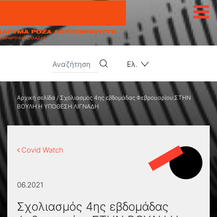
Μετάβαση στο περιεχόμενο
Ελ.
Αρχική σελίδα
/
Σχολιασμός 4ης εβδομάδας Φεβρουαρίου:ΣΤΗΝ
ΒΟΥΛΗ Η ΥΠΟΘΕΣΗ ΛΙΓΝΑΔΗ
Covid Watch
06.2021
Σχολιασμός 4ης εβδομάδας