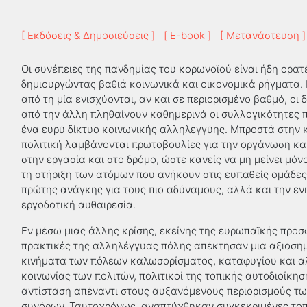
[ Εκδόσεις & Δημοσιεύσεις ]
[ E-book ]
[ Μετανάστευση ]
Οι συνέπειες της πανδημίας του κορωνοϊού είναι ήδη ορατέ
δημιουργώντας βαθιά κοινωνικά και οικονομικά ρήγματα.
από τη μία ενισχύονται, αν και σε περιορισμένο βαθμό, οι 
από την άλλη πληθαίνουν καθημερινά οι συλλογικότητες
ένα ευρύ δίκτυο κοινωνικής αλληλεγγύης. Μπροστά στην 
πολιτική λαμβάνονται πρωτοβουλίες για την οργάνωση και 
στην εργασία και στο δρόμο, ώστε κανείς να μη μείνει μό
τη στήριξη των ατόμων που ανήκουν στις ευπαθείς ομάδες
πρώτης ανάγκης για τους πιο αδύναμους, αλλά και την ε
εργοδοτική αυθαιρεσία.
Εν μέσω μιας άλλης κρίσης, εκείνης της ευρωπαϊκής προσφυ
πρακτικές της αλληλέγγυας πόλης απέκτησαν μια αξιοσημ
κινήματα των πόλεων καλωσορίσματος, καταφυγίου και α
κοινωνίας των πολιτών, πολιτικοί της τοπικής αυτοδιοίκη
αντίσταση απέναντι στους αυξανόμενους περιορισμούς τω
συνόρων. Ταυτοχρόνως, αναπτύχθηκαν συγκεκριμένες τοπικ