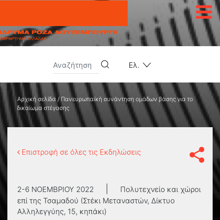
Μετάβαση στο περιεχόμενο
Ελ.
Αρχική σελίδα
/
Πανευρωπαϊκή συνάντηση ομάδων βάσης για το
δικαίωμα στέγασης
Επιστροφή σε όλες τις Εκδηλώσεις
|
2-6 ΝΟΕΜΒΡΊΟΥ 2022
Πολυτεχνείο και χώροι
επί της Τσαμαδού (Στέκι Μεταναστών, Δίκτυο
Αλληλεγγύης, 15, κηπάκι)