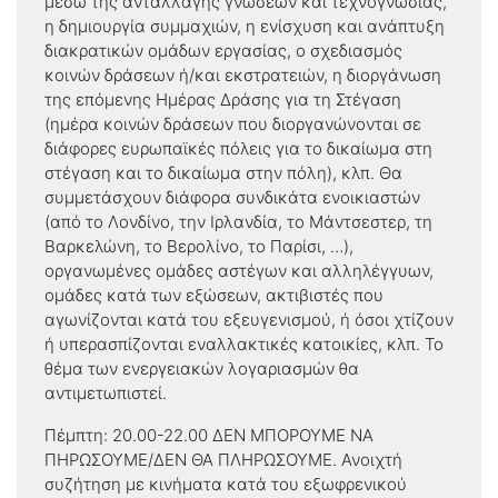
μέσω της ανταλλαγής γνώσεων και τεχνογνωσίας,
η δημιουργία συμμαχιών, η ενίσχυση και ανάπτυξη
διακρατικών ομάδων εργασίας, ο σχεδιασμός
κοινών δράσεων ή/και εκστρατειών, η διοργάνωση
της επόμενης Ημέρας Δράσης για τη Στέγαση
(ημέρα κοινών δράσεων που διοργανώνονται σε
διάφορες ευρωπαϊκές πόλεις για το δικαίωμα στη
στέγαση και το δικαίωμα στην πόλη), κλπ. Θα
συμμετάσχουν διάφορα συνδικάτα ενοικιαστών
(από το Λονδίνο, την Ιρλανδία, το Μάντσεστερ, τη
Βαρκελώνη, το Βερολίνο, το Παρίσι, …),
οργανωμένες ομάδες αστέγων και αλληλέγγυων,
ομάδες κατά των εξώσεων, ακτιβιστές που
αγωνίζονται κατά του εξευγενισμού, ή όσοι χτίζουν
ή υπερασπίζονται εναλλακτικές κατοικίες, κλπ. Το
θέμα των ενεργειακών λογαριασμών θα
αντιμετωπιστεί.
Πέμπτη: 20.00-22.00 ΔΕΝ ΜΠΟΡΟΥΜΕ ΝΑ
ΠΗΡΩΣΟΥΜΕ/ΔΕΝ ΘΑ ΠΛΗΡΩΣΟΥΜΕ. Ανοιχτή
συζήτηση με κινήματα κατά του εξωφρενικού