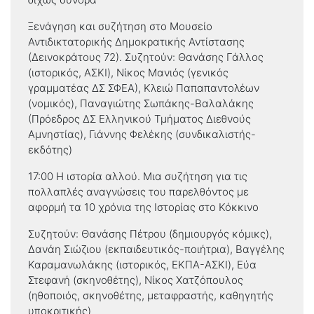
Ξενάγηση και συζήτηση στο Μουσείο
Αντιδικτατορικής Δημοκρατικής Αντίστασης
(Δεινοκράτους 72). Συζητούν: Θανάσης Γάλλος
(ιστορικός, ΑΣΚΙ), Νίκος Μανιός (γενικός
γραμματέας ΔΣ ΣΦΕΑ), Κλειώ Παπαπαντολέων
(νομικός), Παναγιώτης Σωπάκης-Βαλαλάκης
(Πρόεδρος ΔΣ Ελληνικού Τμήματος Διεθνούς
Αμνηστίας), Γιάννης Φελέκης (συνδικαλιστής-
εκδότης)
17:00 Η ιστορία αλλού. Μια συζήτηση για τις
πολλαπλές αναγνώσεις του παρελθόντος με
αφορμή τα 10 χρόνια της Ιστορίας στο Κόκκινο
Συζητούν: Θανάσης Πέτρου (δημιουργός κόμικς),
Δανάη Σιώζιου (εκπαιδευτικός-ποιήτρια), Βαγγέλης
Καραμανωλάκης (ιστορικός, ΕΚΠΑ-ΑΣΚΙ), Εύα
Στεφανή (σκηνοθέτης), Νίκος Χατζόπουλος
(ηθοποιός, σκηνοθέτης, μεταφραστής, καθηγητής
υποκριτικής)