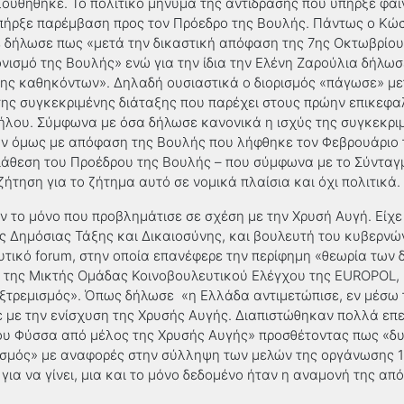
ουθήθηκε. Το πολιτικό μήνυμα της αντίδρασης που υπήρξε φαίν
πήρξε παρέμβαση προς τον Πρόεδρο της Βουλής. Πάντως ο Κώ
δήλωσε πως «μετά την δικαστική απόφαση της 7ης Οκτωβρίου
ονισμό της Βουλής» ενώ για την ίδια την Ελένη Ζαρούλια δήλω
ης καθηκόντων». Δηλαδή ουσιαστικά ο διορισμός «πάγωσε» με
της συγκεκριμένης διάταξης που παρέχει στους πρώην επικεφ
λου. Σύμφωνα με όσα δήλωσε κανονικά η ισχύς της συγκεκριμ
ην όμως με απόφαση της Βουλής που λήφθηκε τον Φεβρουάριο 
ιάθεση του Προέδρου της Βουλής – που σύμφωνα με το Σύνταγμ
ήτηση για το ζήτημα αυτό σε νομικά πλαίσια και όχι πολιτικά.
 το μόνο που προβλημάτισε σε σχέση με την Χρυσή Αυγή. Είχε 
ς Δημόσιας Τάξης και Δικαιοσύνης, και βουλευτή του κυβερν
υτικό forum, στην οποία επανέφερε την περίφημη «θεωρία τω
 της Μικτής Ομάδας Κοινοβουλευτικού Ελέγχου της EUROPOL, 
ξτρεμισμός». Όπως δήλωσε «η Ελλάδα αντιμετώπισε, εν μέσω τ
με την ενίσχυση της Χρυσής Αυγής. Διαπιστώθηκαν πολλά επεισ
 Φύσσα από μέλος της Χρυσής Αυγής» προσθέτοντας πως «δυσ
μισμός» με αναφορές στην σύλληψη των μελών της οργάνωσης 
α να γίνει, μια και το μόνο δεδομένο ήταν η αναμονή της από