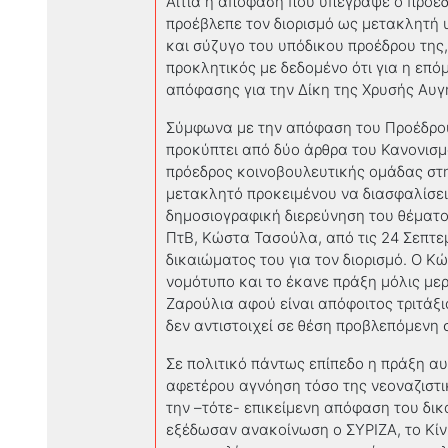
Αιτία η απόφαση που υπέγραψε ο πρόε
προέβλεπε τον διορισμό ως μετακλητή 
και σύζυγο του υπόδικου προέδρου της
προκλητικός με δεδομένο ότι για η επό
απόφασης για την Δίκη της Χρυσής Αυγ
Σύμφωνα με την απόφαση του Προέδρου
προκύπτει από δύο άρθρα του Κανονισμ
πρόεδρος κοινοβουλευτικής ομάδας στ
μετακλητό προκειμένου να διασφαλίσει
δημοσιογραφική διερεύνηση του θέματος
ΠτΒ, Κώστα Τασούλα, από τις 24 Σεπτεμ
δικαιώματος του για τον διορισμό. Ο Κ
νομότυπο και το έκανε πράξη μόλις μερ
Ζαρούλια αφού είναι απόφοιτος τριτάξ
δεν αντιστοιχεί σε θέση προβλεπόμενη 
Σε πολιτικό πάντως επίπεδο η πράξη αυ
αφετέρου αγνόηση τόσο της νεοναζιστι
την –τότε- επικείμενη απόφαση του δι
εξέδωσαν ανακοίνωση ο ΣΥΡΙΖΑ, το Κίν