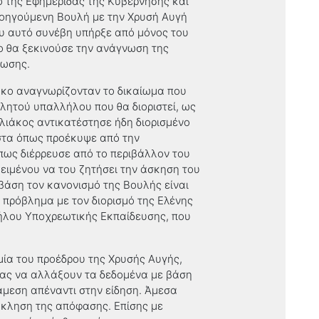
 της Εφημερίδας της Κυβέρνησης και
ροηγούμενη Βουλή με την Χρυσή Αυγή
ου αυτό συνέβη υπήρξε από μόνος του
ιο θα ξεκινούσε την ανάγνωση της
νωσης.
άκο αναγνωρίζονταν το δικαίωμα που
λητού υπαλλήλου που θα διοριστεί, ως
λιάκος αντικατέστησε ήδη διορισμένο
ιστα όπως προέκυψε από την
Όπως διέρρευσε από το περιβάλλον του
ειμένου να του ζητήσει την άσκηση του
βάση τον κανονισμό της Βουλής είναι
ό πρόβλημα με τον διορισμό της Ελένης
λήλου Υποχρεωτικής Εκπαίδευσης, που
μία του προέδρου της Χρυσής Αυγής,
τας να αλλάξουν τα δεδομένα με βάση
άμεση απέναντι στην είδηση. Άμεσα
άκληση της απόφασης. Επίσης με