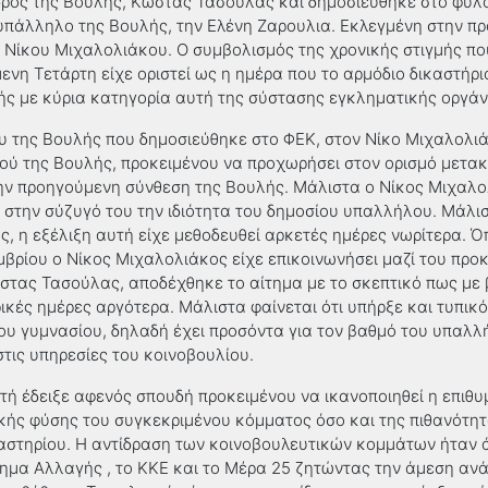
δρος της Βουλής, Κώστας Τασούλας και δημοσιεύθηκε στο φύλο
υπάλληλο της Βουλής, την Ελένη Ζαρουλια. Εκλεγμένη στην π
, Νίκου Μιχαλολιάκου. Ο συμβολισμός της χρονικής στιγμής π
μενη Τετάρτη είχε οριστεί ως η ημέρα που το αρμόδιο δικαστήρ
ής με κύρια κατηγορία αυτή της σύστασης εγκληματικής οργά
 της Βουλής που δημοσιεύθηκε στο ΦΕΚ, στον Νίκο Μιχαλολι
ού της Βουλής, προκειμένου να προχωρήσει στον ορισμό μετακ
ην προηγούμενη σύνθεση της Βουλής. Μάλιστα ο Νίκος Μιχαλο
 στην σύζυγό του την ιδιότητα του δημοσίου υπαλλήλου. Μάλ
, η εξέλιξη αυτή είχε μεθοδευθεί αρκετές ημέρες νωρίτερα. 
βρίου ο Νίκος Μιχαλολιάκος είχε επικοινωνήσει μαζί του προκ
ώστας Τασούλας, αποδέχθηκε το αίτημα με το σκεπτικό πως με 
ικές ημέρες αργότερα. Μάλιστα φαίνεται ότι υπήρξε και τυπικ
ιου γυμνασίου, δηλαδή έχει προσόντα για τον βαθμό του υπαλ
στις υπηρεσίες του κοινοβουλίου.
τή έδειξε αφενός σπουδή προκειμένου να ικανοποιηθεί η επιθυ
κής φύσης του συγκεκριμένου κόμματος όσο και της πιθανότη
καστηρίου. Η αντίδραση των κοινοβουλευτικών κομμάτων ήταν 
ημα Αλλαγής , το ΚΚΕ και το Μέρα 25 ζητώντας την άμεση αν