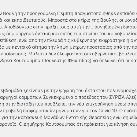
την Βουλή την προηγούμενη Πέμπτη πραγματοποιήθηκε εκπαιδε
ά και εκπαιδευτικούς. Μπροστά στο κτίριο της Βουλής, οι μον
. Αποδίδοντας στην πράξη τους αυτή την …συνηθισμένη δικαιο
ς δημιούργησε ένταση και εντός του κτιρίου του κοινοβουλίο
επίθεση, ενώ από την πλευρά τις κυβέρνησης εκφράστηκε η αντ
δο με κεντρικό αίτημα την λήψη μέτρων προστασίας από την π
εκπαίδευσης. Μάλιστα δεν έλειψαν και οι κυβερνητικοί βουλευ
 Ανδρέα Κουτσούμπα (βουλευτής Φθιώτιδας) να δηλώνει ότι οι 
η εβδομάδα ξεκίνησε με την ψήφιση του έκτακτου πολυνομοσχε
αρχηγοί κομμάτων. Συγκεκριμένα ο πρόεδρος του ΣΥΡΙΖΑ Αλέξη
ική στην διάταξη που προβλέπει την νέα επιχορήγηση μέσω απ
ν προβολή διαφημιστικών μηνυμάτων για τον Covid 19. Ο πρόεδ
για την κατασκευή Μονάδων Εντατικής Θεραπείας ενώ σημείωσ
κορονοϊό. Ο Δημήτρης Κουτσούμπας ότι πρόκειται για κίνηση 