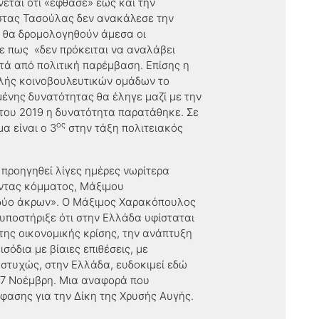
εται ότι «έφθασε» έως και την
στας Τασούλας δεν ανακάλεσε την
 θα δρομολογηθούν άμεσα οι
σε πως «δεν πρόκειται να αναλάβει
τά από πολιτική παρέμβαση. Επίσης η
αλής κοινοβουλευτικών ομάδων το
ένης δυνατότητας θα έληγε μαζί με την
του 2019 η δυνατότητα παρατάθηκε. Σε
ος
α είναι ο 3
στην τάξη πολιτειακός
προηγηθεί λίγες ημέρες νωρίτερα
ώντας κόμματος, Μάξιμου
ν δύο άκρων». Ο Μάξιμος Χαρακόπουλος
υποστήριξε ότι στην Ελλάδα υφίσταται
ης οικονομικής κρίσης, την ανάπτυξη
όδια με βίαιες επιθέσεις, με
τυχώς, στην Ελλάδα, ευδοκιμεί εδώ
17 Νοέμβρη. Μια αναφορά που
φασης για την Δίκη της Χρυσής Αυγής.