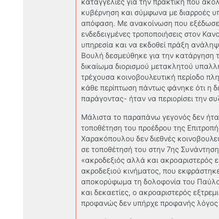
καταγγελίες για την πρακτική που ακολ
κυβέρνηση και σύμφωνα με διαρροές υ
απόφαση. Με ανακοίνωση που εξέδωσε 
ενδεδειγμένες τροποποιήσεις στον Καν
υπηρεσία και να εκδοθεί πράξη ανάληψ
Βουλή δεσμεύθηκε για την κατάργηση 
δικαίωμα διορισμού μετακλητού υπαλλή
τρέχουσα κοινοβουλευτική περίοδο πλ
κάθε περίπτωση πάντως φάνηκε ότι η δ
παράγοντας- ήταν να περιορίσει την συζ
Μάλιστα το παραπάνω γεγονός δεν ήταν
τοποθέτηση του προέδρου της Επιτροπή
Χαρακόπουλου δεν διεθνές κοινοβουλε
σε τοποθέτησή του στην 7ης Συνάντηση
«ακροδεξιός αλλά και ακροαριστερός ε
ακροδεξιού κινήματος, που εκφράστηκε 
αποκορύφωμα τη δολοφονία του Παύλου
και δεκαετίες, ο ακροαριστερός εξτρε
προφανώς δεν υπήρχε προφανής λόγος γι