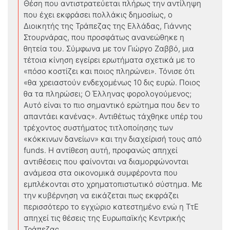
Θέση που αντιστρατεύεται πλήρως την αντίληψη
που έχει εκφράσει πολλάκις δημοσίως, ο
Διοικητής της Τράπεζας της Ελλάδας, Γιάννης
Στουρνάρας, που προσφάτως ανανεώθηκε η
θητεία του. Σύμφωνα με τον Γιώργο Ζαββό, μια
τέτοια κίνηση εγείρει ερωτήματα σχετικά με το
«πόσο κοστίζει και ποιος πληρώνει». Τόνισε ότι
«θα χρειαστούν ενδεχομένως 10 δις ευρώ. Ποιος
θα τα πληρώσει; Ο Έλληνας φορολογούμενος;
Αυτό είναι το πιο σημαντικό ερώτημα που δεν το
απαντάει κανένας». Αντιθέτως τάχθηκε υπέρ του
τρέχοντος συστήματος τιτλοποίησης των
«κόκκινων δανείων» και την διαχείρισή τους από
funds. Η αντίθεση αυτή, προφανώς απηχεί
αντιθέσεις που φαίνονται να διαμορφώνονται
ανάμεσα στα οικονομικά συμφέροντα που
εμπλέκονται στο χρηματοπιστωτικό σύστημα. Με
την κυβέρνηση να εικάζεται πως εκφράζει
περισσότερο το εγχώριο κατεστημένο ενώ η ΤτΕ
απηχεί τις θέσεις της Ευρωπαϊκής Κεντρικής
Τράπεζας.