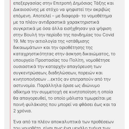
επεξεργασίας στην Επιτροπή Δημόσιας Τάξης και
Δικαιοσύνης με στόχο να ψηφιστεί την ακριβώς
επόμενη. Αποτελεί – με διαφορά- το νομοθέτημα
με τα πλέον αντιδραστικά χαρακτηριστικά
συγκριτικά με όσα άλλα εισήχθησαν για ψήφιση
στην Βουλή την περίοδο της πανδημίας του Covid
19. Με την αιτιολογία της «στάθμισης
δικαιωμάτων» και την οριοθέτησης της
καταχρηστικότητας στην άσκηση δικαιώματος, το
υπουργείο Προστασίας του Πολίτη, νομοθέτησε
ουσιαστικά την καταρχήν απαγόρευση των
συγκεντρώσεων, διαδηλώσεων, πορειών και
κινητοποιήσεων …εκτός αν επιτραπούν από την
αστυνομία. Παράλληλα όρισε ως ιδιώνυμο
αδίκημα την συμμετοχή σε κινητοποίηση η οποία
θα απαγορευθεί, το οποίο μάλιστα τιμωρείται με
ποινή φυλάκισης που μπορεί να φθάσει έως και τα
2 χρόνια.
Ένα από τα πλέον αποκαλυπτικά των προθέσεων
του νομοθέτη, είναι πως ένα μεγάλο τμήμα των