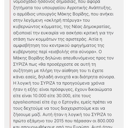
νομοσχέδιο ήσσονος σημασίας, που αφορά
ζητήματα του υπουργείου Αγροτικής Ανάπτυξης,
ο αρμόδιος υπουργός Μάκης Βορίδης, που ανήκει
στην λεγόμενη «σκληρή πτέρυγα» του
κυβερνώντος κόμματος, της Νέας Δημοκρατίας,
αξιοποιεί την ευκαιρία να ασκήσει κριτική για την
στάση των κομμάτων της αριστεράς. Αιτία η
αμφισβήτηση του κεντρικού αφηγήματος της
κυβέρνησης περί «εισβολής στα σύνορα». Ο
Μάκης Βορίδης δηλώνει απευθυνόμενος προς τον
ΣΥΡΙΖΑ πως «θα προσέρχεστε σε αυτή τη
συζήτηση με πλήρη την αίσθηση του τι έχετε
κάνει εσείς, δηλαδή ανοιχτά και διάτρητα σύνορα.
Η λογική του ΣΥΡΙΖΑ τα προηγούμενα χρόνια
ήταν η εξής: είναι πρόσφυγες, έχουν δικαιώματα
είτε είναι 10.000 είτε 30.000, είτε τους
εργαλειοποιεί είτε όχι ο Ερτογάν, εμείς πρέπει να
τους δεχτούμε να τους διαχειριστούμε και να
ζήσουμε μαζί. Αυτή ήταν η λογική του ΣΥΡΙΖΑ το
πρώτο εξάμηνο του 2015 που πέρασαν οι 800.000
και απομονωθήκαμε από την Ευρώπη. Αυτή ήταν