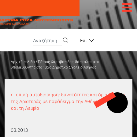
Μετάβαση στο περιεχόμενο
Ελ.
Αρχική σελίδα
/
Πέτρος Χαραβιτσίδης, δάσκαλος και
υποδιευθυντής στο 132ο Δημοτικό Σχολείο Αθήνας
Τοπική αυτοδιοίκηση: δυνατότητες και όρια δράσης
της Αριστεράς με παράδειγμα την Αθήνα, τη Δρέσδη
και τη Λειψία
03.2013