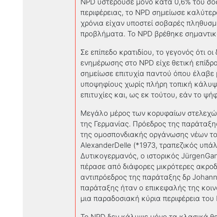
NPD
υστερούσε μόνο κατά 0,6% του σ
περιφέρειας, το
NPD
σημείωσε καλύτερ
χρόνια είχαν υποστεί σοβαρές πληθυσμ
προβλήματα. Το
NPD
βρέθηκε σημαντικά
Σε επίπεδο κρατιδίου, το γεγονός ότι ο
ενημέρωσης στο
NPD
είχε θετική επίδρ
σημείωσε επιτυχία παντού όπου έλαβε 
υποψηφίους χωρίς πλήρη τοπική κάλυψ
επιτυχίες και, ως εκ τούτου, εάν το ψή
Μεγάλο μέρος των κορυφαίων στελεχών
της Γερμανίας. Πρόεδρος της παράταξη
της ομοσπονδιακής οργάνωσης νέων του
AlexanderDelle
(*1973, τραπεζικός υπά
Δυτικογερμανός
,
ο ιστορικός
J
ü
rgenGan
πέρασε από διάφορες μικρότερες ακροδ
αντιπρόεδρος της παράταξης δρ
Johan
παράταξης ήταν ο επικεφαλής της κοι
μια παραδοσιακή κύρια περιφέρεια του
Το
NPD
δεν κάλυψε μόνο τα κλασικά θε