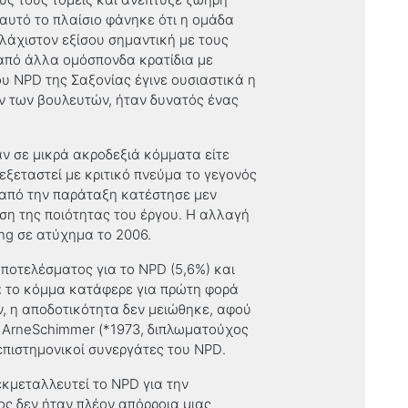
αυτό το πλαίσιο φάνηκε ότι η ομάδα
λάχιστον εξίσου σημαντική με τους
η από άλλα ομόσπονδα κρατίδια με
ου
NPD
της Σαξονίας έγινε ουσιαστικά η
 των βουλευτών, ήταν δυνατός ένας
ν σε μικρά ακροδεξιά κόμματα είτε
 εξεταστεί με κριτικό πνεύμα το γεγονός
 από την παράταξη κατέστησε μεν
ση της ποιότητας του έργου. Η αλλαγή
ng
σε ατύχημα το 2006.
αποτελέσματος για το
NPD
(5,6%) και
ά το κόμμα κατάφερε για πρώτη φορά
ν, η αποδοτικότητα δεν μειώθηκε
,
αφού
ς
ArneSchimmer
(*1973, διπλωματούχος
επιστημονικοί συνεργάτες του
NPD
.
εκμεταλλευτεί το
NPD
για την
ς δεν ήταν πλέον απόρροια μιας