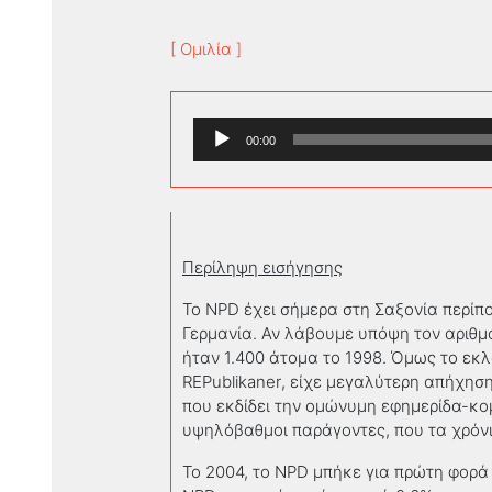
[ Ομιλία ]
Πρόγραμμα
00:00
Αναπαραγωγής
Ήχου
Περίληψη εισήγησης
Το
NPD
έχει σήμερα στη Σαξονία περίπο
Γερμανία. Αν λάβουμε υπόψη τον αριθμ
ήταν 1.400 άτομα το 1998. Όμως το εκ
REPublikaner
, είχε μεγαλύτερη απήχησ
που εκδίδει την ομώνυμη εφημερίδα-κ
υψηλόβαθμοι παράγοντες
,
που τα χρόν
Το 2004, το
NPD
μπήκε για πρώτη φορά 