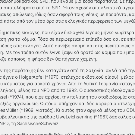
οσιαλδημοκρατικού
SPD
, που έλαβε μία έδρα παραπάνω. Σε περί
α αποτελέσματα από το
SPD
. Ήταν σχεδόν αποκλειστικά αγροτ
ιακές απώλειες, ιδίως όσον αφορά τους νέους με προσόντα
,
κα
 κάτω από τον μέσο όρο στις εκλογικές περιφέρειες των μεγ
ι δημοτικές εκλογές, που είχαν διεξαχθεί λίγους μήνες νωρίτερ
αση για το κόμμα. Τόσο σε περιφερειακό επίπεδο όσο και σε επ
μέρος στις εκλογές. Αυτό συνέβη ακόμη και στις περιπτώσεις 
η. Με τον τρόπο αυτόν έγινε ξαφνικά ορατό ως κόμμα που μπ
φιζε κάποιος
,
η ψήφος δεν θα πήγαινε χαμένη.
 της παράταξης δεν καταγόταν από τη Σαξονία, αλλά από τη
ς έγινε ο
HolgerApfel
(*1970, στέλεχος εκδοτικού οίκου), μέλος
 κόμματος για αρκετά χρόνια. Από τη δυτική Γερμανία καταγό
λληλος), μέλος του
NPD
από το 1992. Ο ουσιαστικός ιδεολογικ
sel
(*1974), που είχε αρχίσει την πολιτική του σταδιοδρομία στ
εξιές οργανώσεις. Ωστόσο, υπήρχαν και δύο κορυφαία στελέχη
nesM
ü
ller
(*1969, γιατρός). Κι αυτός ήταν αρχικά μέλος του
CD
νοβουλευτικής της ομάδας
UweLeichsenring
(*1967, δάσκαλος ο
NPD
, τη
S
ä
chsischeSchweiz
.
ματικά πεδία της ακροδεξιάς, αλλά δραστηριοποιήθηκε σε όλο