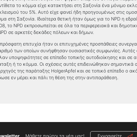
τίθετα το κόμμα είχε κατακτήσει στη Σαξονία ένα μόνιμο εκλ
οκλεισμού του 5%. Αυτό είχε φανεί ήδη προηγουμένως στις ομο
μα στη Σαξονία. Ιδιαίτερα θετική ήταν όμως για το
NPD
η εδραί
08, το
NPD
εκπροσωπείται σε όλα τα περιφερειακά και δημοτι
NPD
σε αρκετές δεκάδες πόλεων και δήμων.
 πρόσφατη επιτυχία ήταν οι επιτυχημένες προσπάθειες συνεργα
αριθμό των οποίων συνήφθησαν ουσιαστικές συμφωνίες. Αυτές 
αλαν υποψηφιότητες σε επίπεδο τοπικής αυτοδιοίκησης και σε
άταξη ή το κόμμα. Οι σχέσεις αυτές επιδεινώθηκαν σημαντικά 
αρχηγός της παράταξης
HolgerApfel
και σε τοπικό επίπεδο ο ακ
δωσε εν μέρει και πάλι τη θέση της στην αντιπαράθεση.
wsletter
Μάθετε πρώτοι τα νέα μας!
Εγγραφείτε