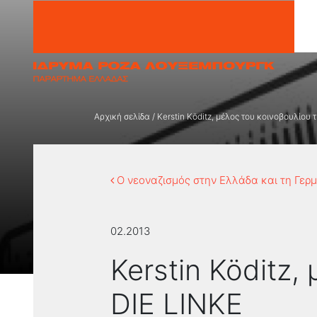
Μετάβαση στο περιεχόμενο
Αρχική σελίδα
/
Kerstin Köditz, μέλος του κοινοβουλίου 
Ο νεοναζισμός στην Ελλάδα και τη Γερ
02.2013
Kerstin Köditz,
DIE LINKE