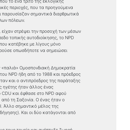
που το ένα τρίτο της εκλογικής
ικές περιοχές
,
που τα προηγούμενα
ι παρουσίαζαν σημαντικά διαρθρωτικά
άλων πόλεων.
α, είχαν στρέψει την προσοχή των μέσων
ίπεδο τοπικής αυτοδιοίκησης, το
NPD
όπου κατέβηκε με λίγους μόνο
ορούσε οπωσδήποτε να σημειώσει
ν «παλιά» Ομοσπονδιακή Δημοκρατία
 του
NPD
ήδη από το 1988 και πρόεδρος
ταν και ο αντιπρόεδρος της παράταξης
ός ηγέτης ήταν άλλος ένας
ο
CDU
και έφθασε στο
NPD
αφού
 από τη Σαξονία. Ο ένας ήταν ο
U
. Άλλο σημαντικό μέλος της
δήγησης). Και οι δύο κατάγονται από
υς τους τομείς και ανέπτυξε ζωηρή