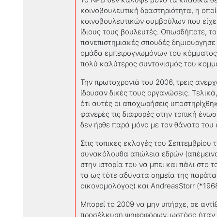
κοινοβουλευτική δραστηριότητα, η οπο
κοινοβουλευτικών συμβούλων που είχε 
ίδιους τους βουλευτές. Οπωσδήποτε, το
πανεπιστημιακές σπουδές δημιούργησε
ομάδα εμπειρογνωμόνων του κόμματος
πολύ καλύτερος συντονισμός του κομμα
Την πρωτοχρονιά του 2006
,
τρεις ανερ
ίδρυσαν δικές τους οργανώσεις. Τελικά,
ότι αυτές οι αποχωρήσεις υποστηρίχθη
φανερές τις διαφορές στην τοπική ένω
δεν ήρθε παρά μόνο με τον θάνατο του
Στις τοπικές εκλογές του Σεπτεμβρίου
συνακόλουθα απώλεια εδρών (απέμεινα
στην ιστορία του να μπει και πάλι στο
τα ως τότε αδύνατα σημεία της παράτα
οικονομολόγος) και
AndreasStorr
(*196
Μπορεί το 2009 να μην υπήρχε, σε αντί
προσέλκυση ψηφοφόρων, ωστόσο ήταν σ