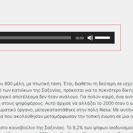
Χρησιμοποιείστε
00:00
τα
πλήκτρα
Πάνω/
Κάτω
βέλος
για
να
υ 800 μέλη, με πτωτική τάση. Έτσι, διαθέτει τη δεύτερη σε ισχ
αυξήσετε
ό των κατοίκων της Σαξονίας
,
πρόκειται για το πυκνότερο δίκ
ή
λογικό αποτέλεσμα δεν ήταν ανάλογο. Για πολύν καιρό
,
ένα αντ
να
η στους ψηφοφόρους. Αυτό άρχισε να αλλάζει το 2000 όταν ο 
μειώσετε
ομματικό όργανο, μετεγκαταστάθηκε στην πόλη
Riesa
. Με αυτή
ένταση.
ια που ακολούθησαν μεταμόρφωσαν την τοπική ένωση σε μια ο
στο κοινοβούλιο της Σαξονίας. Το 9,2% των ψήφων ισοδυναμούσ