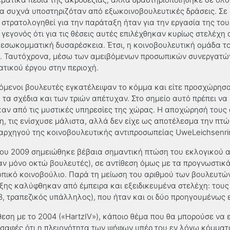
ία συχνά υποστηριζόταν από εξωκοινοβουλευτικές δράσεις. Σε 
στρατολογηθεί για την παράταξη ήταν για την εργασία της του
 γεγονός ότι για τις θέσεις αυτές επιλέχθηκαν κυρίως στελέχ
 εσωκομματική δυσαρέσκεια. Έτσι, η κοινοβουλευτική ομάδα τ
. Ταυτόχρονα, μέσω των αμειβόμενων προσωπικών συνεργατών
τικού έργου στην περιοχή.
χόμενοι βουλευτές εγκατέλειψαν το κόμμα και είτε προσχώρησα
 τα σχέδια και των τριών απέτυχαν. Στο σημείο αυτό πρέπει να
καν από τις μυστικές υπηρεσίες της χώρας. Η αποχώρησή τους
ση
,
τις ενίσχυσε μάλιστα
,
αλλά δεν είχε ως αποτέλεσμα την πτώ
 αρχηγού της κοινοβουλευτικής αντιπροσωπείας
UweLeichsenri
 του 2009 σημειώθηκε βέβαια σημαντική πτώση του εκλογικού 
ν μόνο οκτώ βουλευτές), σε αντίθεση όμως με τα προγνωστικ
 τοπικό κοινοβούλιο. Παρά τη μείωση του αριθμού των βουλευτώ
ξης καλύφθηκαν από έμπειρα και εξειδικευμένα στελέχη: του
8, τραπεζικός υπάλληλος), που ήταν και οι δύο προηγουμένως 
θεση με το 2004 («
HartzIV
»), κάποιο θέμα που θα μπορούσε να 
αφές ότι η πλειονότητα των ψήφων υπέρ του εν λόγω κόμματο