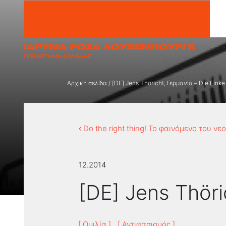
Μετάβαση στο περιεχόμενο
Αρχική σελίδα
/
[DE] Jens Thöricht, Γερμανία – Die Link
Do the right thing! Το φαινόμενο του ν
12.2014
[DE] Jens Thöri
[ Ομιλία ]
[ Αντιφασισμός ]