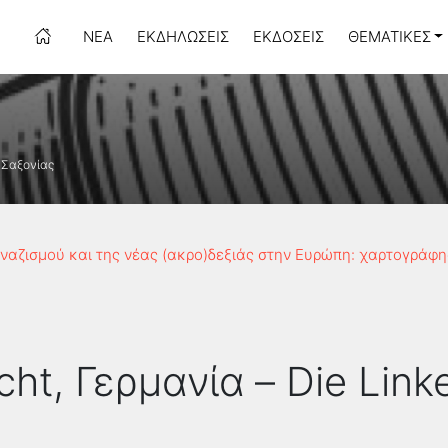
ΝΈΑ
ΕΚΔΗΛΏΣΕΙΣ
ΕΚΔΌΣΕΙΣ
ΘΕΜΑΤΙΚΈΣ
e Σαξονίας
εοναζισμού και της νέας (ακρο)δεξιάς στην Ευρώπη: χαρτογράφ
cht, Γερμανία – Die Lin