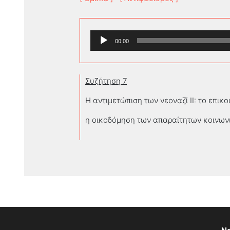
Πρόγραμμα
00:00
Αναπαραγωγής
Ήχου
Συζήτηση 7
Η αντιμετώπιση των νεοναζί II: το επικ
η οικοδόμηση των απαραίτητων κοινω