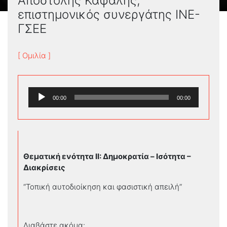
Αποστόλης Καψάλης,
επιστημονικός συνεργάτης ΙΝΕ-
ΓΣΕΕ
[ Ομιλία ]
Πρόγραμμα
00:00
00:00
Αναπαραγωγής
Ήχου
Θεματική ενότητα ΙΙ: Δημοκρατία – Ισότητα –
Διακρίσεις
“Τοπική αυτοδιοίκηση και φασιστική απειλή”
Διαβάστε ακόμα: