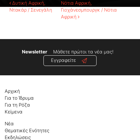
Πλοήγηση
Δυτική Αφρική,
Νότια Αφρική,
Ντακάρ / Σενεγάλη
Γιοχάνεσμπουργκ / Νότια
άρθρων
Αφρική
Newsletter
Μάθετε πρώτοι τα νέα μας!
Εγγραφείτε
Αρχική
Για το Ίδρυμα
Για τη Ρόζα
Κείμενα
Νέα
Θεματικές Ενότητες
Εκδηλώσεις