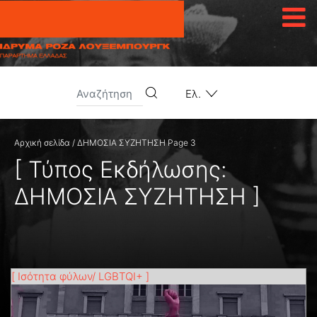
Μετάβαση στο περιεχόμενο
Ελ.
Αρχική σελίδα
/
ΔΗΜΟΣΙΑ ΣΥΖΗΤΗΣΗ
Page 3
[ Τύπος Εκδήλωσης:
ΔΗΜΟΣΙΑ ΣΥΖΗΤΗΣΗ
]
[ Ισότητα φύλων/ LGBTQI+ ]