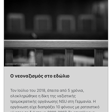
Ο νεοναζισμός στο εδώλιο
Τον Ιούλιο του 2018, έπειτα από 5 χρόνια,
ολοκληρώθηκε η δίκη της ναζιστικής
τρομοκρατικής οργάνωσης NSU στη Γερμανία. Η
οργάνωση είχε διαπράξει 10 φόνους με ρατσιστικό