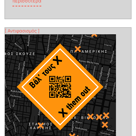
from Απέναντι σε μια mainstream (ακρο)
περισσότερα
[ Αντιφασισμός ]