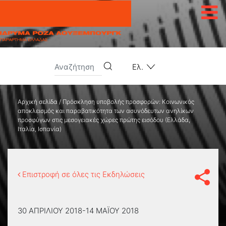
Μετάβαση στο περιεχόμενο
Ελ.
Αρχική σελίδα
/
Πρόσκληση υποβολής προσφορών: Κοινωνικός
αποκλεισμός και παραβατικότητα των ασυνόδευτων ανηλίκων
προσφύγων στις μεσογειακές χώρες πρώτης εισόδου (Ελλάδα,
Ιταλία, Ισπανία)
Επιστροφή σε όλες τις Εκδηλώσεις
30 ΑΠΡΙΛΊΟΥ 2018-14 ΜΑΪ́ΟΥ 2018