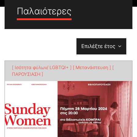
Παλαιότερες
Επιλέξτε έτος
[ Ισότητα φύλων/ LGBTQI+ ]
[ Μετανάστευση ]
[
ΠΑΡΟΥΣΙΑΣΗ ]