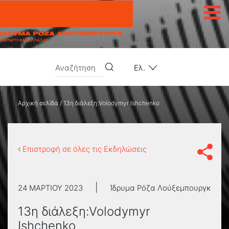
Μετάβαση στο περιεχόμενο
Ελ.
Αρχική σελίδα
/
13η διάλεξη:Volodymyr Ishchenko
Επιστροφή σε όλες τις Εκδηλώσεις
|
24 ΜΑΡΤΊΟΥ 2023
Ίδρυμα Ρόζα Λούξεμπουργκ
13η διάλεξη:Volodymyr
Ishchenko